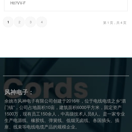
H07VV-F
2
3
4
1
第 1 页，共 4 页
风神电子：
余姚市风神电子有限公司创建于2016年，位于电线电缆之乡“泗
门镇”，公司占地面积10亩，建筑面积6000平方米，固定资产
1500万，现有员工150余人，中高级技术人员8人。是一家专业
生产电源线、橡胶线、弹簧线、低烟无卤线、各国插头、插
座、线束等电线电缆产品的规模企业。