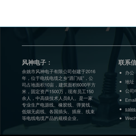
风神电子：
联系
余姚市风神电子有限公司创建于2016
办公
年，位于电线电缆之乡“泗门镇”，公
地址
司占地面积10亩，建筑面积6000平方
公司电
米，固定资产1500万，现有员工150
余人，中高级技术人员8人。是一家
Emai
专业生产电源线、橡胶线、弹簧线、
sale
低烟无卤线、各国插头、插座、线束
等电线电缆产品的规模企业。
Wech