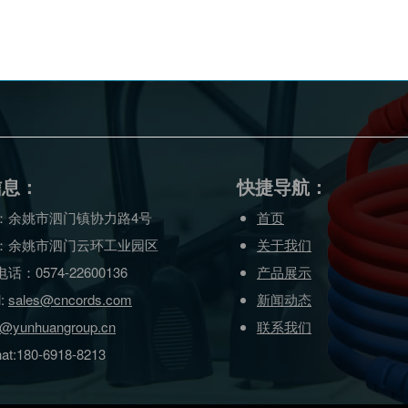
信息：
快捷导航：
：余姚市泗门镇协力路4号
首页
：余姚市泗门云环工业园区
关于我们
话：0574-22600136
产品展示
l:
sales@cncords.com
新闻动态
s@yunhuangroup.cn
联系我们
at:180-6918-8213