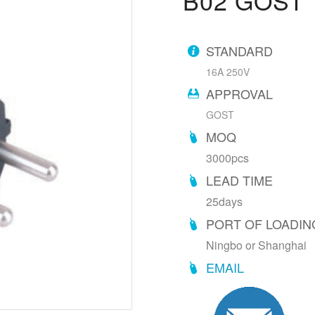
B02 GOST
STANDARD
16A 250V
APPROVAL
GOST
MOQ
3000pcs
LEAD TIME
25days
PORT OF LOADIN
Ningbo or Shanghai
EMAIL