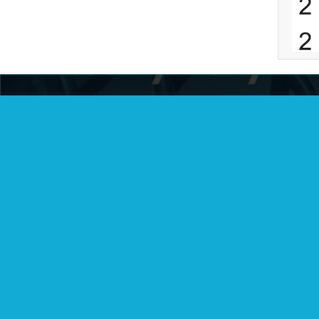
风神电子：
联系
余姚市风神电子有限公司创建于2016
办公
年，位于电线电缆之乡“泗门镇”，公
地址
司占地面积10亩，建筑面积6000平方
公司电
米，固定资产1500万，现有员工150
余人，中高级技术人员8人。是一家
Emai
专业生产电源线、橡胶线、弹簧线、
sale
低烟无卤线、各国插头、插座、线束
等电线电缆产品的规模企业。
Wech