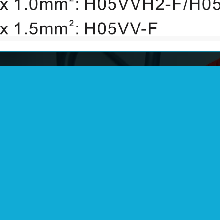
信息：
快捷导航：
：余姚市泗门镇协力路4号
首页
：余姚市泗门云环工业园区
关于我们
话：0574-22600136
产品展示
l:
sales@cncords.com
新闻动态
s@yunhuangroup.cn
联系我们
at:180-6918-8213