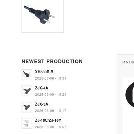
NEWEST PRODUCTION
Tab Tit
XH530R-B
2025-07-06 - 19:31
ZJX-4A
2025-03-09 - 19:24
ZJX-3A
2025-03-09 - 19:17
ZJ-16C/ZJ-16Y
2025-03-09 - 19:07