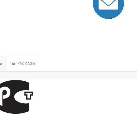
le
PACKAGE