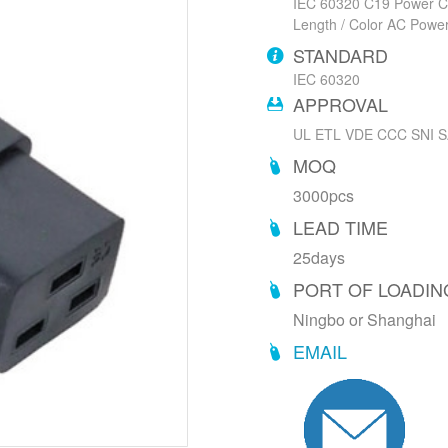
IEC 60320 C19 Power Co
Length / Color AC Powe
STANDARD
IEC 60320
APPROVAL
UL ETL VDE CCC SNI S
MOQ
3000pcs
LEAD TIME
25days
PORT OF LOADIN
Ningbo or Shanghai
EMAIL