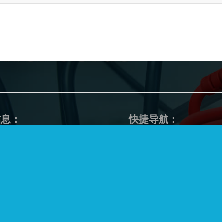
信息：
快捷导航：
：余姚市泗门镇协力路4号
首页
：余姚市泗门云环工业园区
关于我们
话：0574-22600136
产品展示
l:
sales@cncords.com
新闻动态
s@yunhuangroup.cn
联系我们
at:180-6918-8213