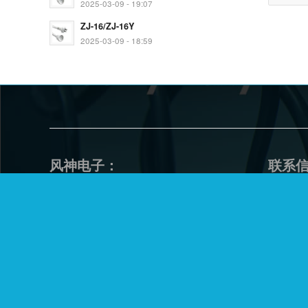
2025-03-09 - 19:07
ZJ-16/ZJ-16Y
2025-03-09 - 18:59
风神电子：
联系
余姚市风神电子有限公司创建于2016
办公
年，位于电线电缆之乡“泗门镇”，公
地址
司占地面积10亩，建筑面积6000平方
公司电
米，固定资产1500万，现有员工150
余人，中高级技术人员8人。是一家
Emai
专业生产电源线、橡胶线、弹簧线、
sale
低烟无卤线、各国插头、插座、线束
等电线电缆产品的规模企业。
Wech