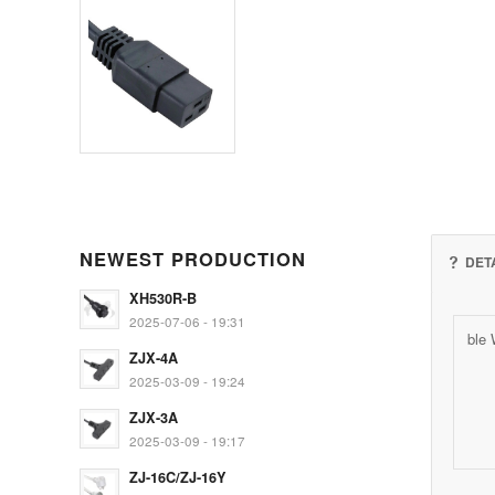
NEWEST PRODUCTION
DET
XH530R-B
2025-07-06 - 19:31
ble 
ZJX-4A
2025-03-09 - 19:24
ZJX-3A
2025-03-09 - 19:17
ZJ-16C/ZJ-16Y