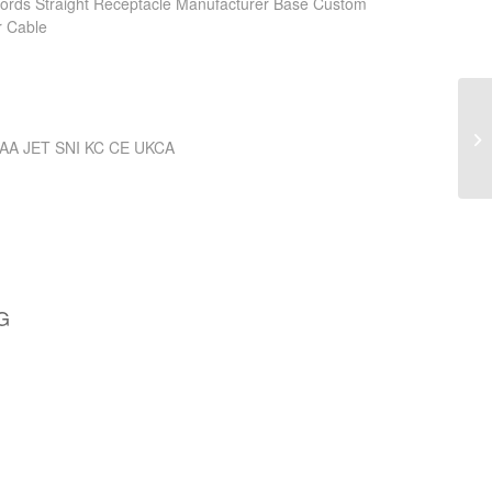
rds Straight Receptacle Manufacturer Base Custom
r Cable
AA JET SNI KC CE UKCA
G