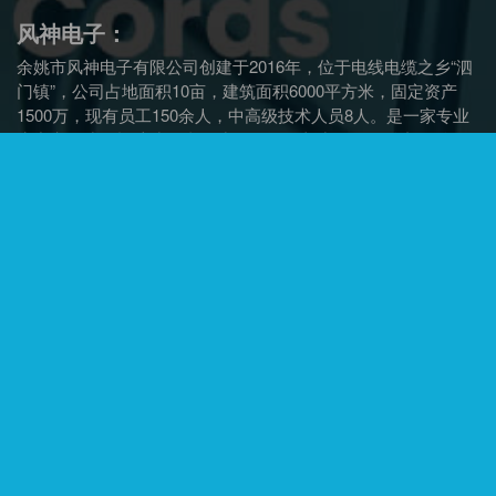
风神电子：
余姚市风神电子有限公司创建于2016年，位于电线电缆之乡“泗
门镇”，公司占地面积10亩，建筑面积6000平方米，固定资产
1500万，现有员工150余人，中高级技术人员8人。是一家专业
生产电源线、橡胶线、弹簧线、低烟无卤线、各国插头、插
座、线束等电线电缆产品的规模企业。
联系信息：
办公：余姚市泗门镇协力路4号
地址：余姚市泗门云环工业园区
公司电话：0574-22600136
Email:
sales@cncords.com
sales@yunhuangroup.cn
Wechat:180-6918-8213
快捷导航：