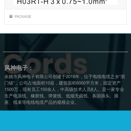
PACKAGE
风神电子：
余姚市风神电子有限公司创建于2016年，位于电线电缆之乡“泗
门镇”，公司占地面积10亩，建筑面积6000平方米，固定资产
1500万，现有员工150余人，中高级技术人员8人。是一家专业
生产电源线、橡胶线、弹簧线、低烟无卤线、各国插头、插
座、线束等电线电缆产品的规模企业。
联系信息：
办公：余姚市泗门镇协力路4号